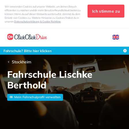
Wir verwenden Cookies auf unserer Website, um deinen Besuch
Ich stimme zu
effizienter zu machen und dir mehr Benutzerfreundlichkeit bieten zu
können. Wenn du auf dieser Webseite weitersurfst, stimmst du dem
Einsatz von Cookies zu. Weitere Hinweise zu Cookies findest du in
unseren
Datenschutzerklärung & Cookie Richtlinie
Fahrschule? Bitte hier klicken
Stockheim
Fahrschule Lischke
Berthold
Mein Fahrschulprofil verwalten