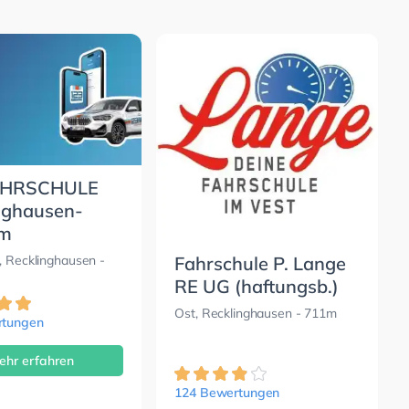
AHRSCHULE
nghausen-
um
, Recklinghausen
-
Fahrschule P. Lange
RE UG (haftungsb.)
Ost, Recklinghausen
- 711m
rtungen
ehr erfahren
124 Bewertungen