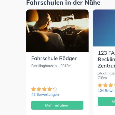
Fahrschulen in der Nähe
123 F
Fahrschule Rödger
Reckli
Zentr
Recklinghausen
- 2012m
Stadtmitte
738m
124 Bewe
45 Bewertungen
M
Mehr erfahren