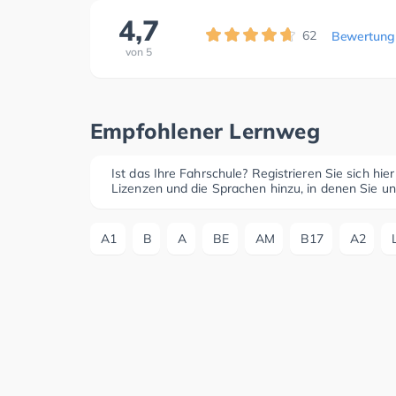
4,7
62
Bewertung
von
5
Empfohlener Lernweg
Ist das Ihre Fahrschule? Registrieren Sie sich hie
Lizenzen und die Sprachen hinzu, in denen Sie un
A1
B
A
BE
AM
B17
A2