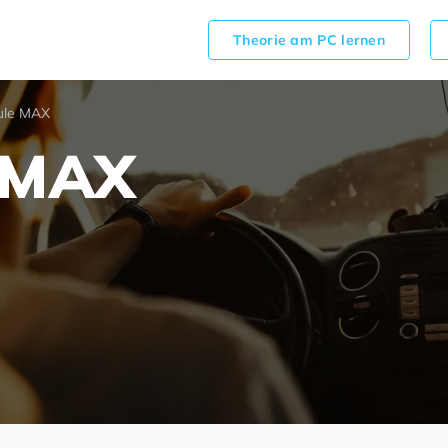
Theorie am PC lernen
ule MAX
 MAX