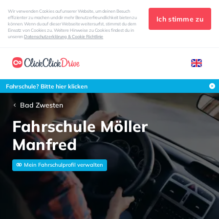
Wir verwenden Cookies auf unserer Website, um deinen Besuch
Ich stimme zu
effizienter zu machen und dir mehr Benutzerfreundlichkeit bieten zu
können. Wenn du auf dieser Webseite weitersurfst, stimmst du dem
Einsatz von Cookies zu. Weitere Hinweise zu Cookies findest du in
unseren
Datenschutzerklärung & Cookie Richtlinie
Fahrschule? Bitte hier klicken
Bad Zwesten
Fahrschule Möller
Manfred
Mein Fahrschulprofil verwalten