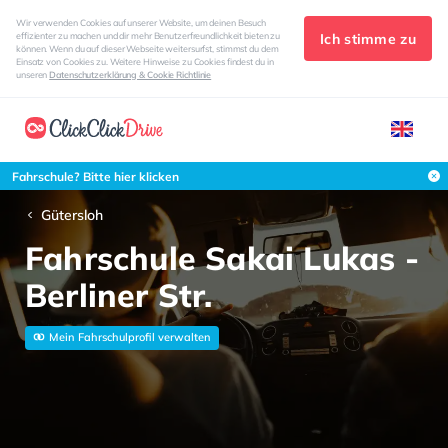
Wir verwenden Cookies auf unserer Website, um deinen Besuch
Ich stimme zu
effizienter zu machen und dir mehr Benutzerfreundlichkeit bieten zu
können. Wenn du auf dieser Webseite weitersurfst, stimmst du dem
Einsatz von Cookies zu. Weitere Hinweise zu Cookies findest du in
unseren
Datenschutzerklärung & Cookie Richtlinie
Fahrschule? Bitte hier klicken
Gütersloh
Fahrschule Sakai Lukas -
Berliner Str.
Mein Fahrschulprofil verwalten