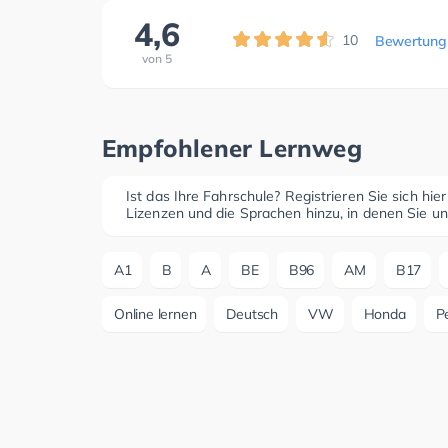
4,6
10
Bewertung
von
5
Empfohlener Lernweg
Ist das Ihre Fahrschule? Registrieren Sie sich hie
Lizenzen und die Sprachen hinzu, in denen Sie un
A1
B
A
BE
B96
AM
B17
Online lernen
Deutsch
VW
Honda
P