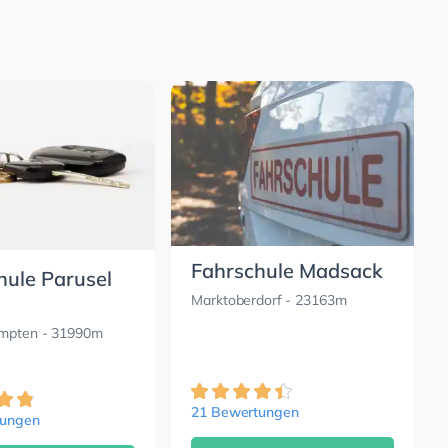
Fahrschule Madsack
hule Parusel
Marktoberdorf
- 23163m
empten
- 31990m
21 Bewertungen
tungen