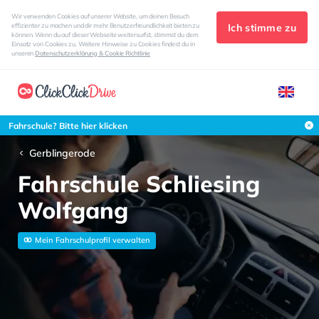
Wir verwenden Cookies auf unserer Website, um deinen Besuch
Ich stimme zu
effizienter zu machen und dir mehr Benutzerfreundlichkeit bieten zu
können. Wenn du auf dieser Webseite weitersurfst, stimmst du dem
Einsatz von Cookies zu. Weitere Hinweise zu Cookies findest du in
unseren
Datenschutzerklärung & Cookie Richtlinie
Fahrschule? Bitte hier klicken
Gerblingerode
Fahrschule Schliesing
Wolfgang
Mein Fahrschulprofil verwalten