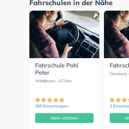
Fahrschulen in der Nähe
Fahrschule Pohl
Fahrsc
Peter
Dornburg
-
Waldbrunn
- 6714m
365 Bewertungen
3 Bewert
Mehr erfahren
M