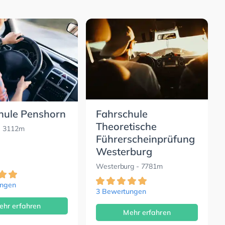
hule Penshorn
Fahrschule
Theoretische
 3112m
Führerscheinprüfung
Westerburg
Westerburg
- 7781m
ungen
3 Bewertungen
ehr erfahren
Mehr erfahren