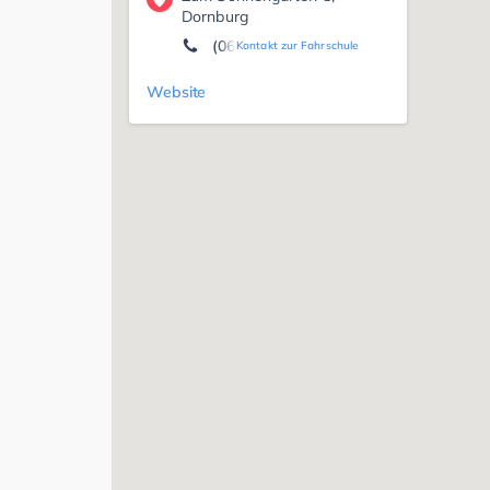
Dornburg
(06436) 76 77
Kontakt zur Fahrschule
Website