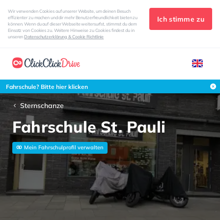
Wir verwenden Cookies auf unserer Website, um deinen Besuch
Ich stimme zu
effizienter zu machen und dir mehr Benutzerfreundlichkeit bieten zu
können. Wenn du auf dieser Webseite weitersurfst, stimmst du dem
Einsatz von Cookies zu. Weitere Hinweise zu Cookies findest du in
unseren
Datenschutzerklärung & Cookie Richtlinie
Fahrschule? Bitte hier klicken
Sternschanze
Fahrschule St. Pauli
Mein Fahrschulprofil verwalten