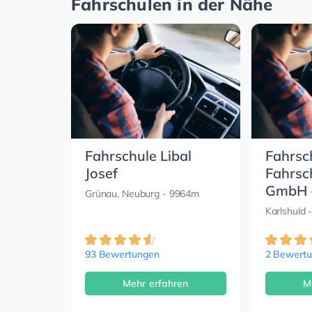
Fahrschulen in der Nähe
Fahrschule Libal
Fahrsc
Josef
Fahrsc
GmbH -
Grünau, Neuburg
- 9964m
Karlshuld
-
93 Bewertungen
2 Bewert
Mehr erfahren
M