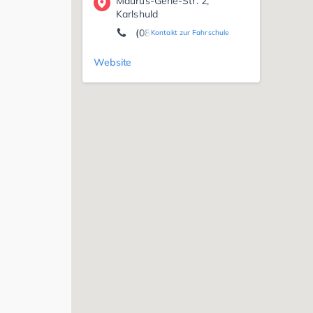
Maurus-Gerle-Str. 2,
Karlshuld
(08454) 91 17 21
Kontakt zur Fahrschule
Website