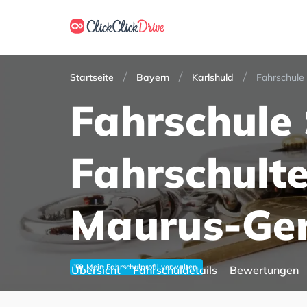
Startseite
Bayern
Karlshuld
Fahrschule 
Fahrschul
Maurus-Gerl
Mein Fahrschulprofil verwalten
Übersicht
Fahrschuldetails
Bewertungen