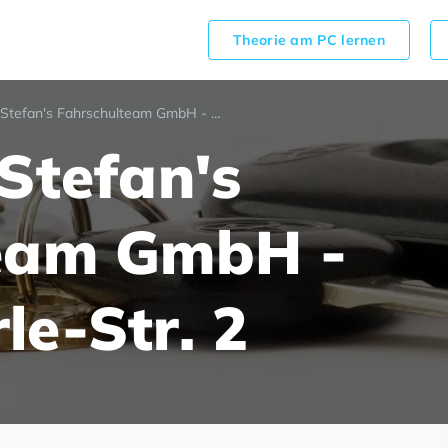
Theorie am PC lernen
Fahrschule Stefan's Fahrschulteam GmbH - Maurus-Gerle-Str. 2
Stefan's
team GmbH -
e-Str. 2