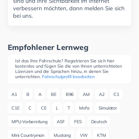
sind und Ihre Sichtbarkeit im Internet
verbessern möchten, dann melden Sie sich
bei uns.
Empfohlener Lernweg
Ist das Ihre Fahrschule? Registrieren Sie sich hier
kostenlos und fügen Sie die von Ihnen unterrichteten
Lizenzen und die Sprachen hinzu, in denen Sie
unterrichten.
Fahrschulprofil bearbeiten
A1
B
A
BE
B96
AM
A2
C1
C1E
C
CE
L
T
Mofa
Simulator
MPU-Vorbereitung
ASF
FES
Deutsch
Mini Countryman
Mustang
VW
KTM