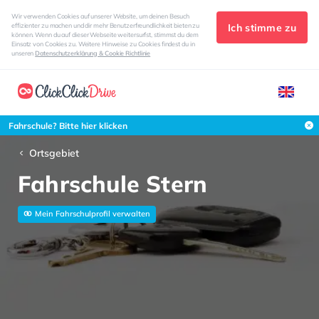
Wir verwenden Cookies auf unserer Website, um deinen Besuch
Ich stimme zu
effizienter zu machen und dir mehr Benutzerfreundlichkeit bieten zu
können. Wenn du auf dieser Webseite weitersurfst, stimmst du dem
Einsatz von Cookies zu. Weitere Hinweise zu Cookies findest du in
unseren
Datenschutzerklärung & Cookie Richtlinie
Fahrschule? Bitte hier klicken
Ortsgebiet
Fahrschule Stern
Mein Fahrschulprofil verwalten