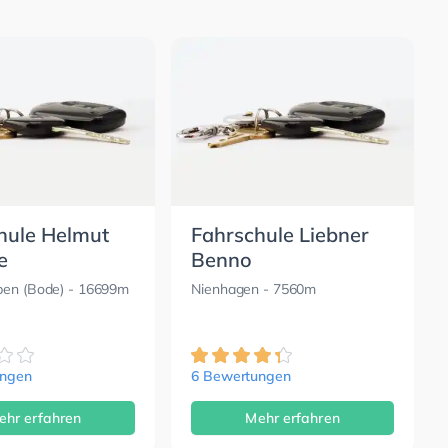
hule Helmut
Fahrschule Liebner
e
Benno
ben (Bode)
- 16699m
Nienhagen
- 7560m
ungen
6 Bewertungen
ehr erfahren
Mehr erfahren