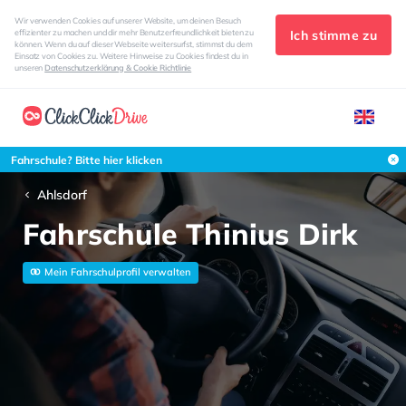
Wir verwenden Cookies auf unserer Website, um deinen Besuch
Ich stimme zu
effizienter zu machen und dir mehr Benutzerfreundlichkeit bieten zu
können. Wenn du auf dieser Webseite weitersurfst, stimmst du dem
Einsatz von Cookies zu. Weitere Hinweise zu Cookies findest du in
unseren
Datenschutzerklärung & Cookie Richtlinie
Fahrschule? Bitte hier klicken
Ahlsdorf
Fahrschule Thinius Dirk
Mein Fahrschulprofil verwalten