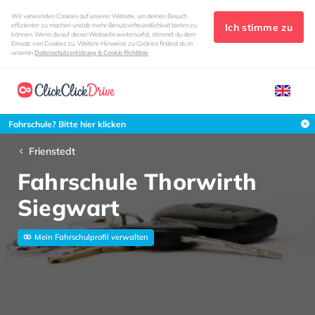
Wir verwenden Cookies auf unserer Website, um deinen Besuch
Ich stimme zu
effizienter zu machen und dir mehr Benutzerfreundlichkeit bieten zu
können. Wenn du auf dieser Webseite weitersurfst, stimmst du dem
Einsatz von Cookies zu. Weitere Hinweise zu Cookies findest du in
unseren
Datenschutzerklärung & Cookie Richtlinie
Fahrschule? Bitte hier klicken
Frienstedt
Fahrschule Thorwirth
Siegwart
Mein Fahrschulprofil verwalten