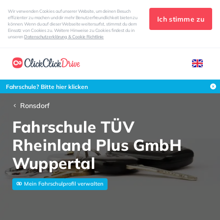
Wir verwenden Cookies auf unserer Website, um deinen Besuch
Ich stimme zu
effizienter zu machen und dir mehr Benutzerfreundlichkeit bieten zu
können. Wenn du auf dieser Webseite weitersurfst, stimmst du dem
Einsatz von Cookies zu. Weitere Hinweise zu Cookies findest du in
unseren
Datenschutzerklärung & Cookie Richtlinie
Fahrschule? Bitte hier klicken
Ronsdorf
Fahrschule TÜV
Rheinland Plus GmbH
Wuppertal
Mein Fahrschulprofil verwalten