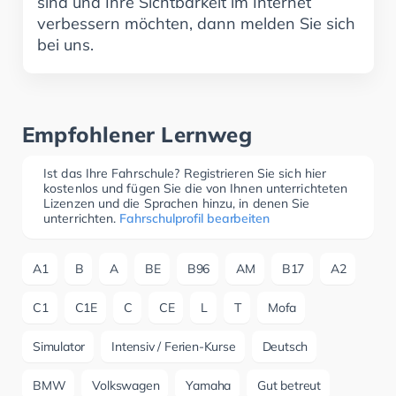
sind und Ihre Sichtbarkeit im Internet
verbessern möchten, dann melden Sie sich
bei uns.
Empfohlener Lernweg
Ist das Ihre Fahrschule? Registrieren Sie sich hier
kostenlos und fügen Sie die von Ihnen unterrichteten
Lizenzen und die Sprachen hinzu, in denen Sie
unterrichten.
Fahrschulprofil bearbeiten
A1
B
A
BE
B96
AM
B17
A2
C1
C1E
C
CE
L
T
Mofa
Simulator
Intensiv / Ferien-Kurse
Deutsch
BMW
Volkswagen
Yamaha
Gut betreut