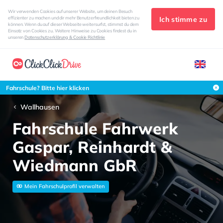
Wir verwenden Cookies auf unserer Website, um deinen Besuch
Ich stimme zu
effizienter zu machen und dir mehr Benutzerfreundlichkeit bieten zu
können. Wenn du auf dieser Webseite weitersurfst, stimmst du dem
Einsatz von Cookies zu. Weitere Hinweise zu Cookies findest du in
unseren
Datenschutzerklärung & Cookie Richtlinie
Fahrschule? Bitte hier klicken
Wallhausen
Fahrschule Fahrwerk
Gaspar, Reinhardt &
Wiedmann GbR
Mein Fahrschulprofil verwalten