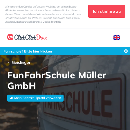
Wir verwenden Cookies auf unserer Website, um deinen Besuch
Ich stimme zu
effizienter zu machen und dir mehr Benutzerfreundlichkeit bieten zu
können. Wenn du auf dieser Webseite weitersurfst, stimmst du dem
Einsatz von Cookies zu. Weitere Hinweise zu Cookies findest du in
unseren
Datenschutzerklärung & Cookie Richtlinie
Fahrschule? Bitte hier klicken
Geislingen
FunFahrSchule Müller
GmbH
Mein Fahrschulprofil verwalten