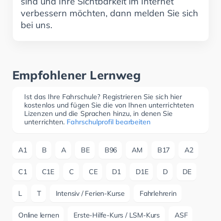
sind und Ihre Sichtbarkeit im Internet
verbessern möchten, dann melden Sie sich
bei uns.
Empfohlener Lernweg
Ist das Ihre Fahrschule? Registrieren Sie sich hier
kostenlos und fügen Sie die von Ihnen unterrichteten
Lizenzen und die Sprachen hinzu, in denen Sie
unterrichten.
Fahrschulprofil bearbeiten
A1
B
A
BE
B96
AM
B17
A2
C1
C1E
C
CE
D1
D1E
D
DE
L
T
Intensiv / Ferien-Kurse
Fahrlehrerin
Online lernen
Erste-Hilfe-Kurs / LSM-Kurs
ASF