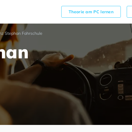
Theorie am PC lernen
nz Stephan Fahrschule
han