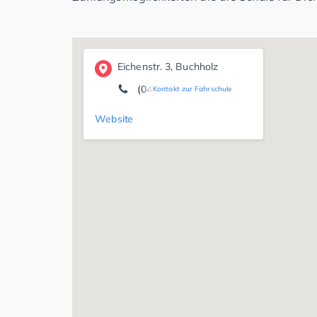
Eichenstr. 3, Buchholz
(04105) 6 41 11 46
Kontakt zur Fahrschule
Website