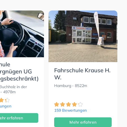
hule
Fahrschule Krause H.
ergnügen UG
W.
ngsbeschränkt)
Hamburg
- 8522m
Buchholz in der
- 4978m
tungen
159 Bewertungen
ehr erfahren
Mehr erfahren