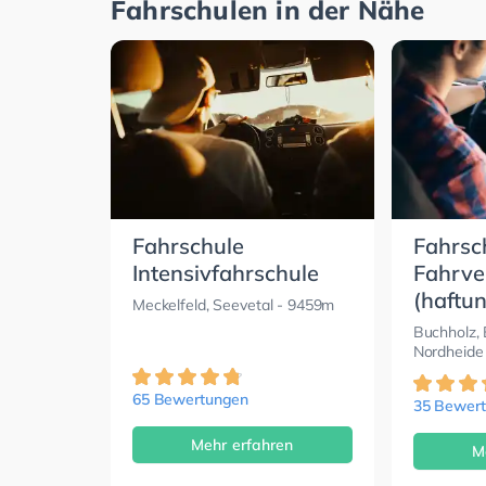
Fahrschulen in der Nähe
Fahrschule
Fahrsc
Intensivfahrschule
Fahrv
(haftu
Meckelfeld, Seevetal
- 9459m
Buchholz, 
Nordheide
65 Bewertungen
35 Bewer
Mehr erfahren
M