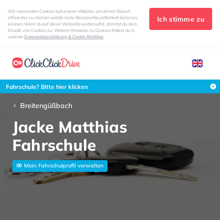
Wir verwenden Cookies auf unserer Website, um deinen Besuch
Ich stimme zu
effizienter zu machen und dir mehr Benutzerfreundlichkeit bieten zu
können. Wenn du auf dieser Webseite weitersurfst, stimmst du dem
Einsatz von Cookies zu. Weitere Hinweise zu Cookies findest du in
unseren
Datenschutzerklärung & Cookie Richtlinie
Fahrschule? Bitte hier klicken
Breitengüßbach
Jacke Matthias
Fahrschule
Mein Fahrschulprofil verwalten