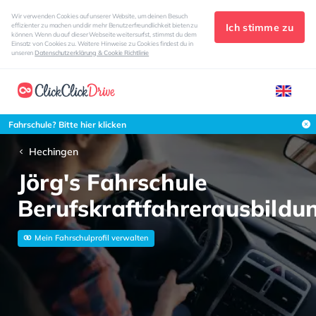
Wir verwenden Cookies auf unserer Website, um deinen Besuch
Ich stimme zu
effizienter zu machen und dir mehr Benutzerfreundlichkeit bieten zu
können. Wenn du auf dieser Webseite weitersurfst, stimmst du dem
Einsatz von Cookies zu. Weitere Hinweise zu Cookies findest du in
unseren
Datenschutzerklärung & Cookie Richtlinie
Fahrschule? Bitte hier klicken
Hechingen
Jörg's Fahrschule
Berufskraftfahrerausbildu
Mein Fahrschulprofil verwalten