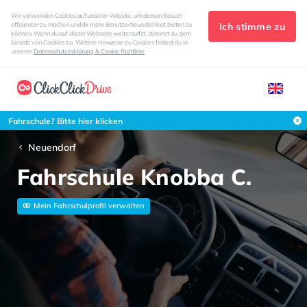
Wir verwenden Cookies auf unserer Website, um deinen Besuch
Ich stimme zu
effizienter zu machen und dir mehr Benutzerfreundlichkeit bieten zu
können. Wenn du auf dieser Webseite weitersurfst, stimmst du dem
Einsatz von Cookies zu. Weitere Hinweise zu Cookies findest du in
unseren
Datenschutzerklärung & Cookie Richtlinie
Fahrschule? Bitte hier klicken
Neuendorf
Fahrschule Knobba C.
Mein Fahrschulprofil verwalten