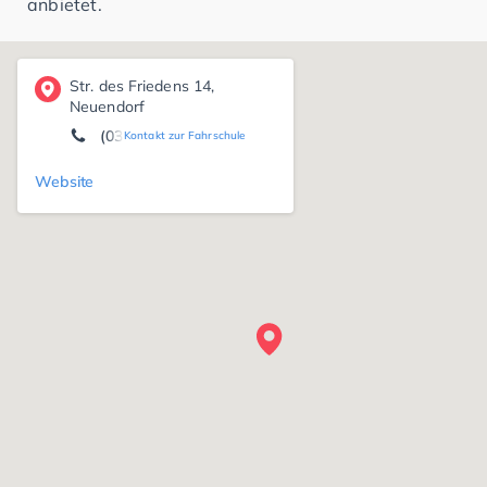
anbietet.
Str. des Friedens 14,
Neuendorf
(03546) 18 56 82
Kontakt zur Fahrschule
Website