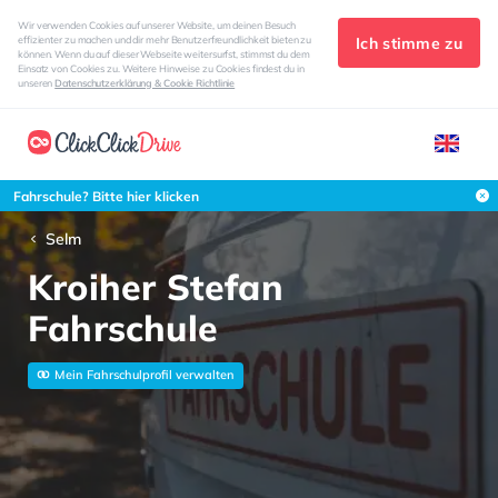
Wir verwenden Cookies auf unserer Website, um deinen Besuch
Ich stimme zu
effizienter zu machen und dir mehr Benutzerfreundlichkeit bieten zu
können. Wenn du auf dieser Webseite weitersurfst, stimmst du dem
Einsatz von Cookies zu. Weitere Hinweise zu Cookies findest du in
unseren
Datenschutzerklärung & Cookie Richtlinie
Fahrschule? Bitte hier klicken
Selm
Kroiher Stefan
Fahrschule
Mein Fahrschulprofil verwalten