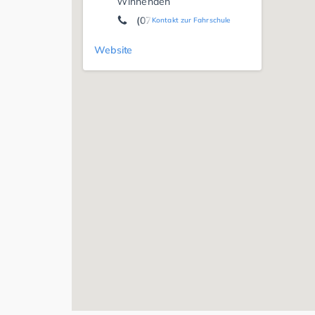
Winnenden
(07195) 9 77 22 01
Kontakt zur Fahrschule
Website