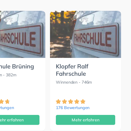
hule Brüning
Klopfer Ralf
Fahrschule
n
- 382m
Winnenden
- 746m
rtungen
176 Bewertungen
ehr erfahren
Mehr erfahren