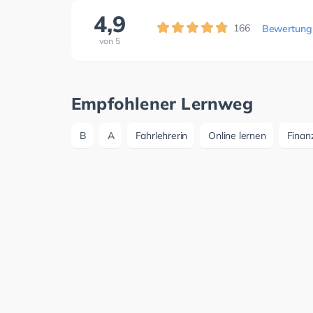
4,9
166
Bewertung
von
5
Empfohlener Lernweg
B
A
Fahrlehrerin
Online lernen
Finan