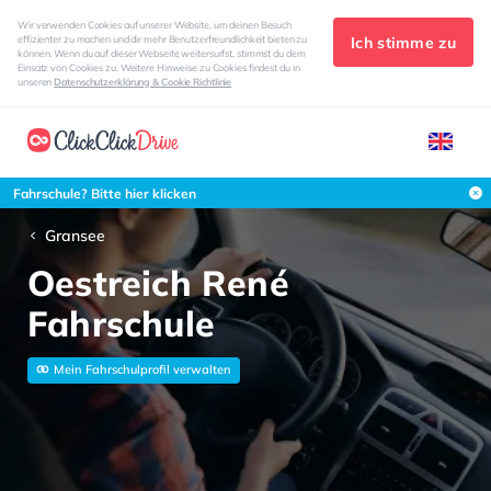
Wir verwenden Cookies auf unserer Website, um deinen Besuch
Ich stimme zu
effizienter zu machen und dir mehr Benutzerfreundlichkeit bieten zu
können. Wenn du auf dieser Webseite weitersurfst, stimmst du dem
Einsatz von Cookies zu. Weitere Hinweise zu Cookies findest du in
unseren
Datenschutzerklärung & Cookie Richtlinie
Fahrschule? Bitte hier klicken
Gransee
Oestreich René
Fahrschule
Mein Fahrschulprofil verwalten