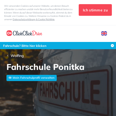
Wir verwenden Cookies auf unserer Website, um deinen Besuch
Ich stimme zu
effizienter zu machen und dir mehr Benutzerfreundlichkeit bieten zu
können. Wenn du auf dieser Webseite weitersurfst, stimmst du dem
Einsatz von Cookies zu. Weitere Hinweise zu Cookies findest du in
unseren
Datenschutzerklärung & Cookie Richtlinie
Fahrschule? Bitte hier klicken
Wolfing
Fahrschule Ponitka
Mein Fahrschulprofil verwalten