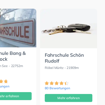
hule Bang &
Fahrschule Schön
ock
Rudolf
m See
- 22752m
Röbel Müritz
- 21909m
tungen
80 Bewertungen
ehr erfahren
Mehr erfahren