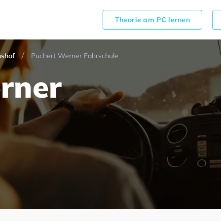
Theorie am PC lernen
shof
Puchert Werner Fahrschule
rner