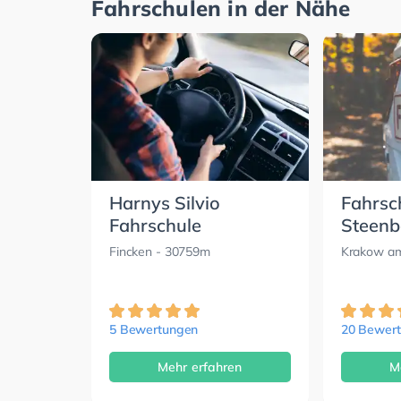
Fahrschulen in der Nähe
Harnys Silvio
Fahrsc
Fahrschule
Steenb
Fincken
- 30759m
Krakow a
5 Bewertungen
20 Bewer
Mehr erfahren
M