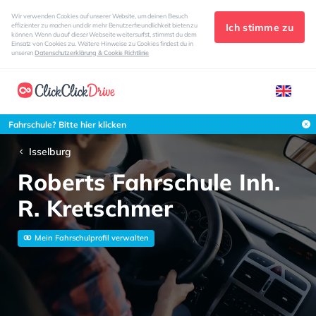
Wir verwenden Cookies auf unserer Website, um deinen Besuch
Ich stimme zu
effizienter zu machen und dir mehr Benutzerfreundlichkeit bieten zu
können. Wenn du auf dieser Webseite weitersurfst, stimmst du dem
Einsatz von Cookies zu. Weitere Hinweise zu Cookies findest du in
unseren
Datenschutzerklärung & Cookie Richtlinie
Fahrschule? Bitte hier klicken
Isselburg
Roberts Fahrschule Inh.
R. Kretschmer
Mein Fahrschulprofil verwalten