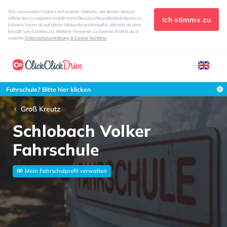
Wir verwenden Cookies auf unserer Website, um deinen Besuch
Ich stimme zu
effizienter zu machen und dir mehr Benutzerfreundlichkeit bieten zu
können. Wenn du auf dieser Webseite weitersurfst, stimmst du dem
Einsatz von Cookies zu. Weitere Hinweise zu Cookies findest du in
unseren
Datenschutzerklärung & Cookie Richtlinie
Fahrschule? Bitte hier klicken
Groß Kreutz
Schlobach Volker
Fahrschule
Mein Fahrschulprofil verwalten