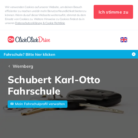
Wir verwenden Cookies auf unserer Website, um deinen Besuch
Ich stimme zu
effizienter zu machen und dir mehr Benutzerfreundlichkeit bieten zu
können. Wenn du auf dieser Webseite weitersurfst, stimmst du dem
Einsatz von Cookies zu. Weitere Hinweise zu Cookies findest du in
unseren
Datenschutzerklärung & Cookie Richtlinie
Fahrschule? Bitte hier klicken
Wernberg
Schubert Karl-Otto
Fahrschule
Mein Fahrschulprofil verwalten