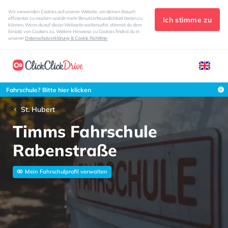
Wir verwenden Cookies auf unserer Website, um deinen Besuch
Ich stimme zu
effizienter zu machen und dir mehr Benutzerfreundlichkeit bieten zu
können. Wenn du auf dieser Webseite weitersurfst, stimmst du dem
Einsatz von Cookies zu. Weitere Hinweise zu Cookies findest du in
unseren
Datenschutzerklärung & Cookie Richtlinie
Fahrschule? Bitte hier klicken
St. Hubert
Timms Fahrschule
Rabenstraße
Mein Fahrschulprofil verwalten