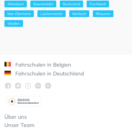
Allenbach
Baumholder
Burtscheid
Fischbach
Idar-Oberstein
Laufersweiler
Morbach
Rhaunen
Weiden
Fahrschulen in Belgien
Fahrschulen in Deutschland
DSGV
O
Datenschutzkonform
Über uns
Unser Team