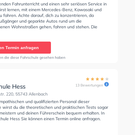
nden Fahrunterricht und einen sehr seriösen Service in
wirst lernen, mit einem Mercedes-Benz, Kawasaki und
 fahren. Achte darauf, dich zu konzentrieren, da
 Fußgänger und geparkte Autos rund um die
enen Wohnstraßen gehen, fahren und stehen. Die
e bietet Exzellente Bedingungen um deine Klasse A1,
Klasse BE, Klasse B96, Klasse AM, Klasse A2, Klasse C,
 und Mofa - Prüfbescheinigung zu erhalten. In der
en Termin anfragen
e Wirtz Sie können einen Termin online anfragen. Letzte
: "Top, man merkt dass Karsten einem wirklich etwas
en die diese Fahrschule gesehen haben
 will und wenn man selbst wirklich willig ist kommt auch
um Führerschein. Nur zu empfehlen!"
hule Hess
13 Bewertungen
tr. 220, 55743 Allenbach
mpathischen und qualifizierten Personal dieser
 wirst du die theoretischen und praktischen Tests sogar
 meistern und deinen Führerschein bequem erhalten. In
chule Hess Sie können einen Termin online anfragen.