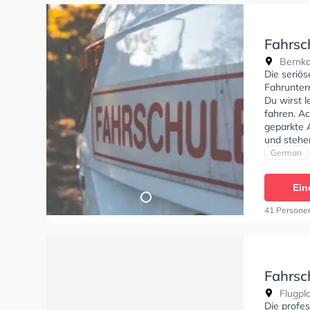
Fahrsc
Bernkas
Die seriö
Fahrunter
Du wirst 
fahren. Ac
geparkte 
und stehe
deine Klas
German
BE, Klass
Klasse C1E
Ein
Klasse DE
erhalten.
41 Persone
Fahrlehrer
Fahrsc
Flugpla
Die profes