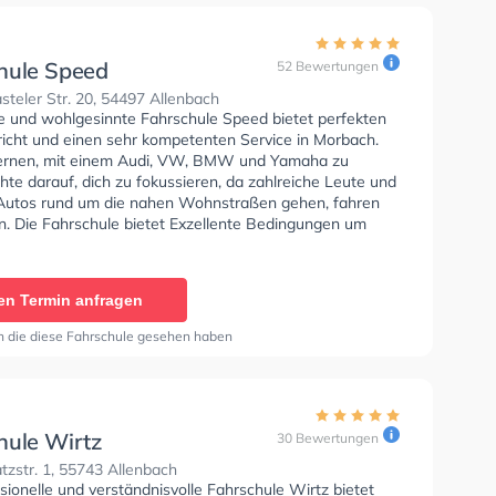
hule Speed
52 Bewertungen
teler Str. 20, 54497 Allenbach
se und wohlgesinnte Fahrschule Speed bietet perfekten
richt und einen sehr kompetenten Service in Morbach.
lernen, mit einem Audi, VW, BMW und Yamaha zu
hte darauf, dich zu fokussieren, da zahlreiche Leute und
Autos rund um die nahen Wohnstraßen gehen, fahren
n. Die Fahrschule bietet Exzellente Bedingungen um
se A1, Klasse B, Klasse A, Klasse B Automatik, Klasse
e B96, Klasse AM, Klasse BF17, Klasse A2, Klasse C1,
, Klasse C, Klasse CE, Klasse D1, Klasse DE1, Klasse D,
en Termin anfragen
, Klasse L, Klasse T und Mofa - Prüfbescheinigung zu
 Letzte Bewertung: "Beste Fahrschule, Netteste
n die diese Fahrschule gesehen haben
, Ich kann nur weiter empfehlen!!"
hule Wirtz
30 Bewertungen
tzstr. 1, 55743 Allenbach
sionelle und verständnisvolle Fahrschule Wirtz bietet