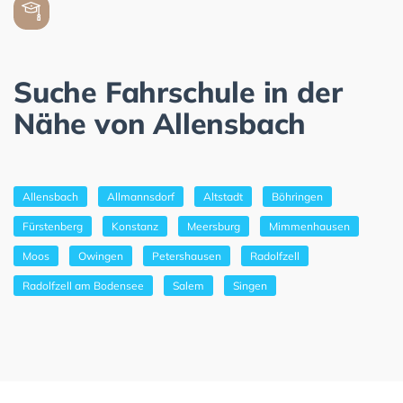
Suche Fahrschule in der
Nähe von Allensbach
Allensbach
Allmannsdorf
Altstadt
Böhringen
Fürstenberg
Konstanz
Meersburg
Mimmenhausen
Moos
Owingen
Petershausen
Radolfzell
Radolfzell am Bodensee
Salem
Singen