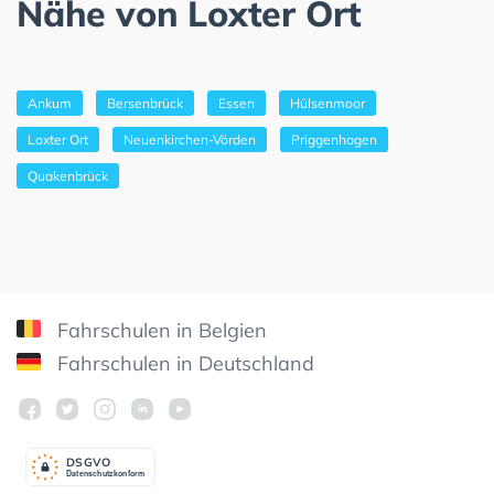
Nähe von Loxter Ort
Ankum
Bersenbrück
Essen
Hülsenmoor
Loxter Ort
Neuenkirchen-Vörden
Priggenhagen
Quakenbrück
Fahrschulen in Belgien
Fahrschulen in Deutschland
DSGV
O
Datenschutzkonform