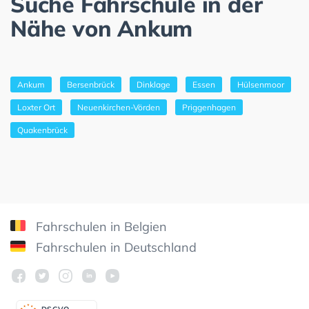
Suche Fahrschule in der
Nähe von Ankum
Ankum
Bersenbrück
Dinklage
Essen
Hülsenmoor
Loxter Ort
Neuenkirchen-Vörden
Priggenhagen
Quakenbrück
Fahrschulen in Belgien
Fahrschulen in Deutschland
DSGV
O