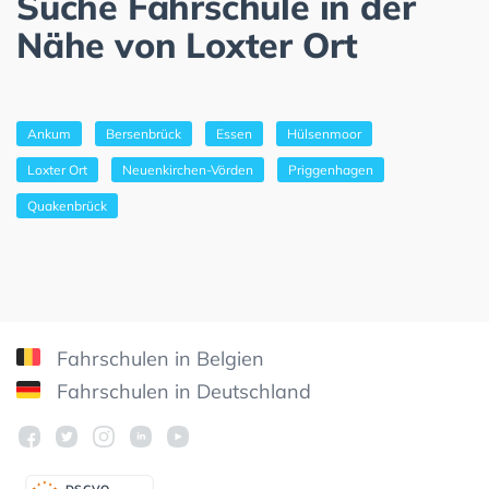
Suche Fahrschule in der
Nähe von Loxter Ort
Ankum
Bersenbrück
Essen
Hülsenmoor
Loxter Ort
Neuenkirchen-Vörden
Priggenhagen
Quakenbrück
Fahrschulen in Belgien
Fahrschulen in Deutschland
DSGV
O