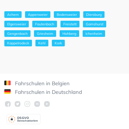
Achern
Appenweier
Bodersweier
Diersburg
Elgersweier
Fautenbach
Freistett
Gamshurst
Gengenbach
Griesheim
Hohberg
Ichenheim
Kappelrodeck
Kehl
Kork
Fahrschulen in Belgien
Fahrschulen in Deutschland
DSGV
O
Datenschutzkonform