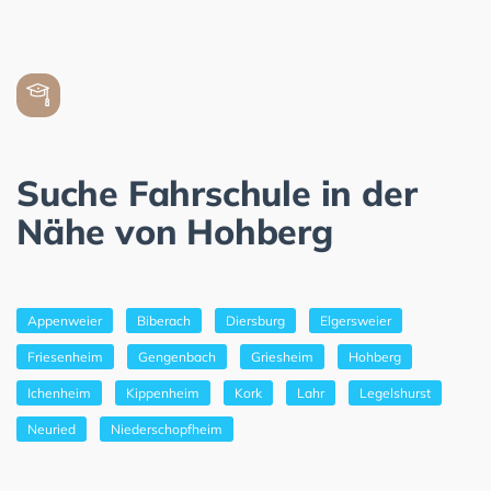
Suche Fahrschule in der
Nähe von Hohberg
Appenweier
Biberach
Diersburg
Elgersweier
Friesenheim
Gengenbach
Griesheim
Hohberg
Ichenheim
Kippenheim
Kork
Lahr
Legelshurst
Neuried
Niederschopfheim