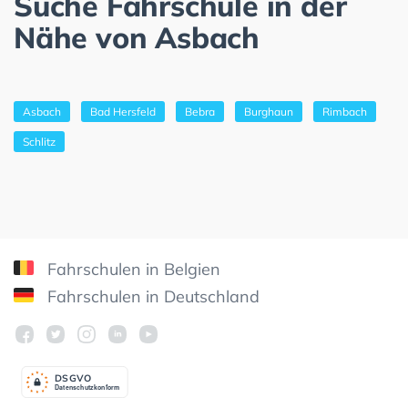
Suche Fahrschule in der
Nähe von Asbach
Asbach
Bad Hersfeld
Bebra
Burghaun
Rimbach
Schlitz
Fahrschulen in Belgien
Fahrschulen in Deutschland
DSGV
O
Datenschutzkonform