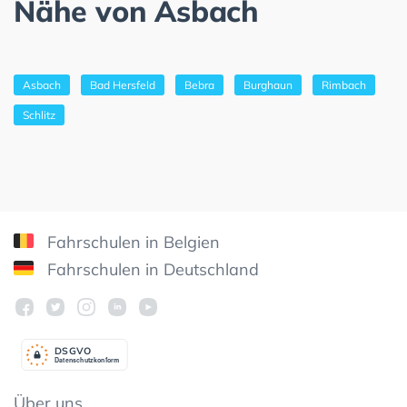
Nähe von Asbach
Asbach
Bad Hersfeld
Bebra
Burghaun
Rimbach
Schlitz
Fahrschulen in Belgien
Fahrschulen in Deutschland
DSGV
O
Datenschutzkonform
Über uns