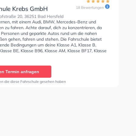
hule Krebs GmbH
18 Bewertungen
fstraße 20, 36251 Bad Hersfeld
lernen, mit einem Audi, BMW, Mercedes-Benz und
 zu fahren. Achte darauf, dich zu konzentrieren, da
e Personen und geparkte Autos rund um die nahen
en gehen, fahren und stehen. Die Fahrschule bietet
ende Bedingungen um deine Klasse A1, Klasse B,
 Klasse BE, Klasse B96, Klasse AM, Klasse BF17, Klasse
 C, Klasse CE, Klasse D und Klasse DE zu erhalten. Die
e-Kurs in der Schule. In der Fahrschule Krebs GmbH Sie
nen Termin online anfragen. Letzte Bewertung: "Die
en Termin anfragen
 gefällt mir gut da sie sehr freundliches Personal haben
r gut beraten wenn man Fragen hat und immer
en die diese Fahrschule gesehen haben
 sind"