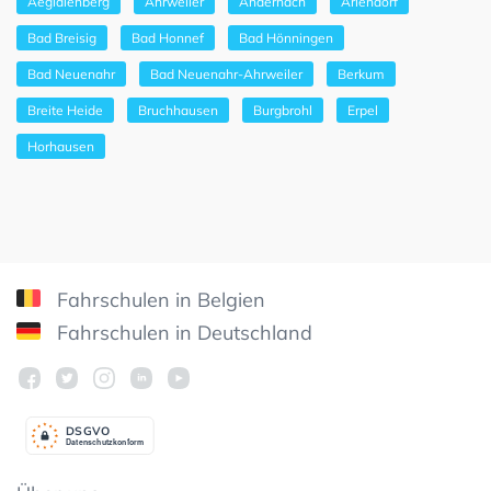
Aegidienberg
Ahrweiler
Andernach
Ariendorf
Bad Breisig
Bad Honnef
Bad Hönningen
Bad Neuenahr
Bad Neuenahr-Ahrweiler
Berkum
Breite Heide
Bruchhausen
Burgbrohl
Erpel
Horhausen
Fahrschulen in Belgien
Fahrschulen in Deutschland
DSGV
O
Datenschutzkonform