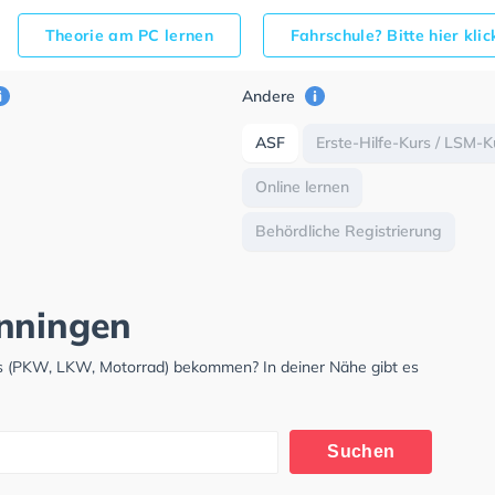
Theorie am PC lernen
Fahrschule? Bitte hier kli
Andere
ASF
Erste-Hilfe-Kurs / LSM-K
Online lernen
Behördliche Registrierung
önningen
is (PKW, LKW, Motorrad) bekommen? In deiner Nähe gibt es
.
Suchen