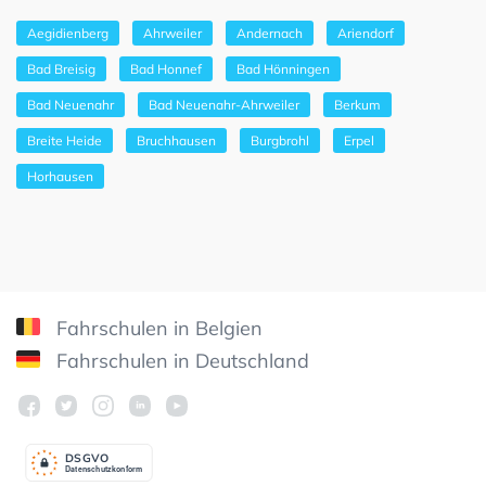
Aegidienberg
Ahrweiler
Andernach
Ariendorf
Bad Breisig
Bad Honnef
Bad Hönningen
Bad Neuenahr
Bad Neuenahr-Ahrweiler
Berkum
Breite Heide
Bruchhausen
Burgbrohl
Erpel
Horhausen
Fahrschulen in Belgien
Fahrschulen in Deutschland
DSGV
O
Datenschutzkonform