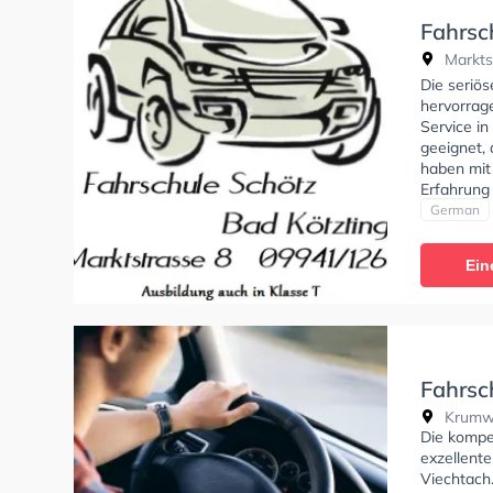
Fahrsc
Markts
Die seriös
hervorrag
Service in
geeignet, 
haben mit 
Erfahrung
fahren um
German
Ein
Fahrsch
Krumwi
Die kompet
exzellent
Viechtach