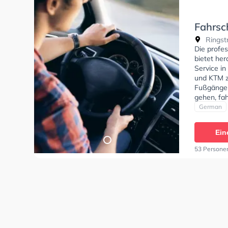
Fahrsch
Ringst
Die profes
bietet he
Service in
und KTM zu
Fußgänger
gehen, fah
Bedingung
German
Klasse B9
C1E, Klass
Ein
DE, Klasse
Saller Sie
53 Persone