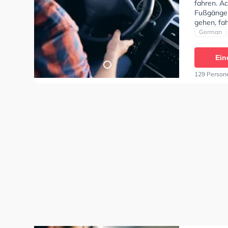
fahren. Ac
Fußgänger
gehen, fa
Bedingung
German
Klasse B9
C1E, Klass
Ein
DE, Klasse
Saller Sie
129 Person