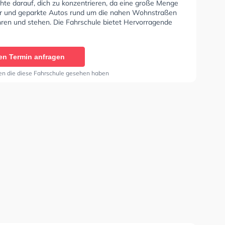
hte darauf, dich zu konzentrieren, da eine große Menge
 und geparkte Autos rund um die nahen Wohnstraßen
hren und stehen. Die Fahrschule bietet Hervorragende
en um deine Klasse A1, Klasse B, Klasse A, Klasse BE,
6, Klasse AM, Klasse BF17, Klasse A2, Klasse C1, Klasse
e C, Klasse CE, Klasse D1, Klasse DE1, Klasse D, Klasse
en Termin anfragen
 L und Klasse T zu erhalten. In der Fahrschule Zierer-
 können einen Termin online anfragen.
en die diese Fahrschule gesehen haben