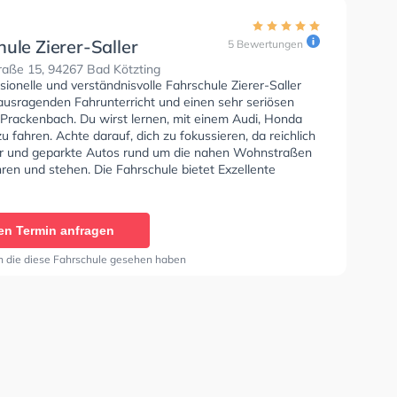
ule Zierer-Saller
5 Bewertungen
raße 15, 94267 Bad Kötzting
sionelle und verständnisvolle Fahrschule Zierer-Saller
rausragenden Fahrunterricht und einen sehr seriösen
 Prackenbach. Du wirst lernen, mit einem Audi, Honda
 fahren. Achte darauf, dich zu fokussieren, da reichlich
 und geparkte Autos rund um die nahen Wohnstraßen
ren und stehen. Die Fahrschule bietet Exzellente
en um deine Klasse A1, Klasse B, Klasse A, Klasse BE,
6, Klasse AM, Klasse BF17, Klasse A2, Klasse C1, Klasse
e C, Klasse CE, Klasse D1, Klasse DE1, Klasse D, Klasse
en Termin anfragen
 L und Klasse T zu erhalten. In der Fahrschule Zierer-
 können einen Termin online anfragen.
n die diese Fahrschule gesehen haben