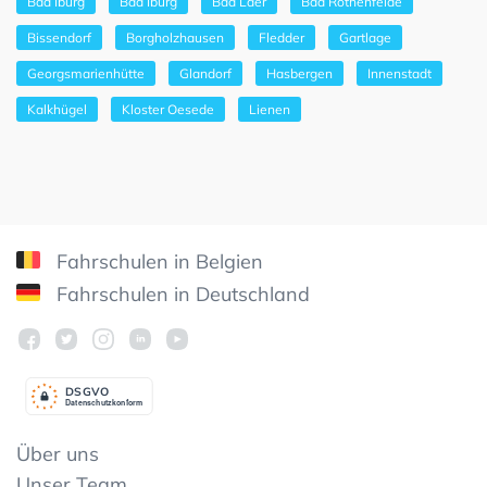
Bad Iburg
Bad Iburg
Bad Laer
Bad Rothenfelde
Bissendorf
Borgholzhausen
Fledder
Gartlage
Georgsmarienhütte
Glandorf
Hasbergen
Innenstadt
Kalkhügel
Kloster Oesede
Lienen
Fahrschulen in Belgien
Fahrschulen in Deutschland
DSGV
O
Datenschutzkonform
Über uns
Unser Team