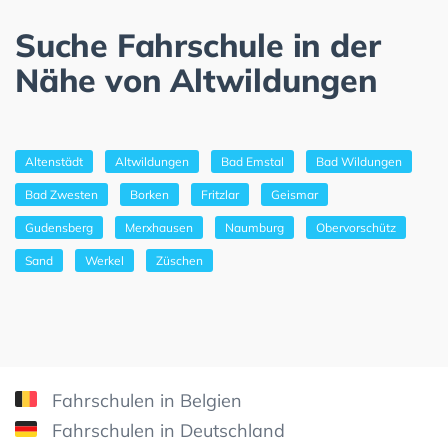
Suche Fahrschule in der
Nähe von Altwildungen
Altenstädt
Altwildungen
Bad Emstal
Bad Wildungen
Bad Zwesten
Borken
Fritzlar
Geismar
Gudensberg
Merxhausen
Naumburg
Obervorschütz
Sand
Werkel
Züschen
Fahrschulen in Belgien
Fahrschulen in Deutschland