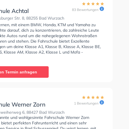
hule Achtal
83 Bewertungen
burger Str. 8, 88255 Bad Wurzach
lernen, mit einem BMW, Honda, KTM und Yamaha zu
hte darauf, dich zu konzentrieren, da zahlreiche Leute
kte Autos rund um die nahegelegenen Wohnstraßen
ren und stehen. Die Fahrschule bietet Exzellente
en um deine Klasse A1, Klasse B, Klasse A, Klasse BE,
6, Klasse AM, Klasse A2, Klasse L und Mofa -
einigung zu erhalten.
en Termin anfragen
hule Werner Zorn
1 Bewertungen
hrer
weiherweg 6, 88427 Bad Wurzach
annte und wohlgesinnte Fahrschule Werner Zorn
 bietet perfekten Fahrunterricht und einen sehr
hen Service in Bad Schussenried. Du wirst lernen, mit