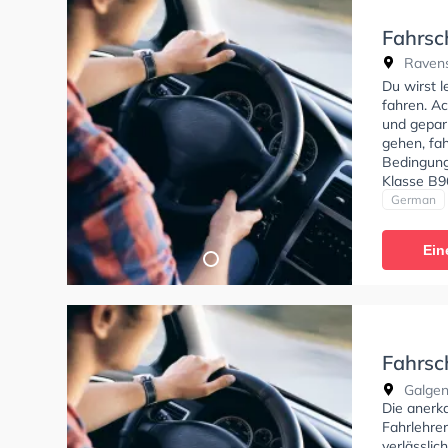
Fahrsc
Ravens
Du wirst 
fahren. Ac
und gepar
gehen, fah
Bedingung
Klasse B9
Prüfbesch
German
Ein
Fahrsc
Fahrle
Galgen
Die anerk
Fahrlehrer
verlässlic