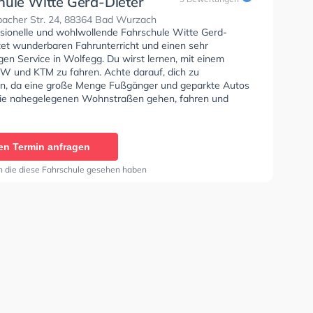
hule Witte Gerd-Dieter
acher Str. 24, 88364 Bad Wurzach
ssionelle und wohlwollende Fahrschule Witte Gerd-
etet wunderbaren Fahrunterricht und einen sehr
gen Service in Wolfegg. Du wirst lernen, mit einem
und KTM zu fahren. Achte darauf, dich zu
en, da eine große Menge Fußgänger und geparkte Autos
ie nahegelegenen Wohnstraßen gehen, fahren und
ie Fahrschule bietet Herausragende Bedingungen um
se A1, Klasse B, Klasse A, Klasse BE, Klasse AM, Klasse
 L und Mofa - Prüfbescheinigung zu erhalten. In der
en Termin anfragen
e Witte Gerd-Dieter Sie können einen Termin online
n die diese Fahrschule gesehen haben