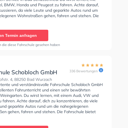
l, BMW, Honda und Peugeot zu fahren. Achte darauf,
kussieren, da viele Leute und geparkte Autos rund um
elegenen Wohnstraßen gehen, fahren und stehen. Die
e bietet Perfekte Bedingungen um deine Klasse A1,
Klasse A, Klasse BE, Klasse B96, Klasse AM, Klasse
sse A2, Klasse L und Mofa - Prüfbescheinigung zu
en Termin anfragen
 In der Fahrschule Werner Zorn Fahrlehrer Sie können
in online anfragen.
n die diese Fahrschule gesehen haben
hule Schobloch GmbH
336 Bewertungen
fstr. 4, 88250 Bad Wurzach
tente und verständnisvolle Fahrschule Schobloch GmbH
zellenten Fahrunterricht und einen sehr bewährten
n Weingarten. Du wirst lernen, mit einem Audi, VW und
fahren. Achte darauf, dich zu konzentrieren, da viele
und geparkte Autos rund um die nahegelegenen
en gehen, fahren und stehen. Die Fahrschule bietet
Bedingungen um deine Klasse A1, Klasse B, Klasse A,
, Klasse B96, Klasse AM, Klasse A2, Klasse C1, Klasse
e C, Klasse CE, Klasse D1, Klasse DE1, Klasse D, Klasse