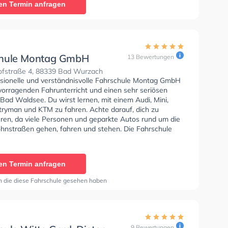
en Termin anfragen
 können einen Termin online anfragen.
hule Montag GmbH
13 Bewertungen
ofstraße 4, 88339 Bad Wurzach
ssionelle und verständnisvolle Fahrschule Montag GmbH
rvorragenden Fahrunterricht und einen sehr seriösen
 Bad Waldsee. Du wirst lernen, mit einem Audi, Mini,
tryman und KTM zu fahren. Achte darauf, dich zu
eren, da viele Personen und geparkte Autos rund um die
nstraßen gehen, fahren und stehen. Die Fahrschule
zellente Bedingungen um deine Klasse A1, Klasse B,
 Klasse BE, Klasse B96, Klasse AM, Klasse BF17 und
zu erhalten. Wir empfehlen dir auch online-theorie
en Termin anfragen
C zu absolvieren, um dich gut auf die theoretische
n die diese Fahrschule gesehen haben
9 Bewertungen