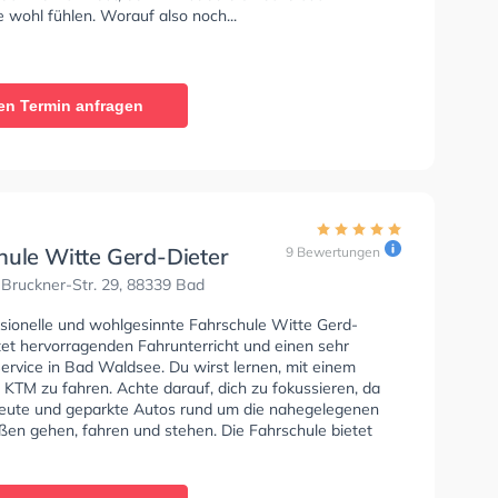
 wohl fühlen. Worauf also noch...
en Termin anfragen
hule Witte Gerd-Dieter
9 Bewertungen
Bruckner-Str. 29, 88339 Bad
ssionelle und wohlgesinnte Fahrschule Witte Gerd-
tet hervorragenden Fahrunterricht und einen sehr
ervice in Bad Waldsee. Du wirst lernen, mit einem
TM zu fahren. Achte darauf, dich zu fokussieren, da
 Leute und geparkte Autos rund um die nahegelegenen
en gehen, fahren und stehen. Die Fahrschule bietet
ende Bedingungen um deine Klasse A1, Klasse B,
 Klasse BE, Klasse AM, Klasse A2, Klasse L und Mofa -
einigung zu erhalten. In der Fahrschule Witte Gerd-