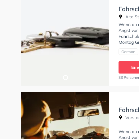
Fahrsc
Alte S
Wenn du al
Angst vor 
Fahrschule
Montag Gm
German
Ein
33 Persone
Fahrsc
Vorsta
Wenn du al
Angst vor 