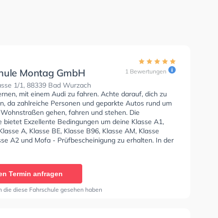
hule Montag GmbH
1 Bewertungen
sse 1/1, 88339 Bad Wurzach
ernen, mit einem Audi zu fahren. Achte darauf, dich zu
en, da zahlreiche Personen und geparkte Autos rund um
 Wohnstraßen gehen, fahren und stehen. Die
e bietet Exzellente Bedingungen um deine Klasse A1,
Klasse A, Klasse BE, Klasse B96, Klasse AM, Klasse
sse A2 und Mofa - Prüfbescheinigung zu erhalten. In der
e Montag GmbH Sie können einen Termin online
en Termin anfragen
n die diese Fahrschule gesehen haben