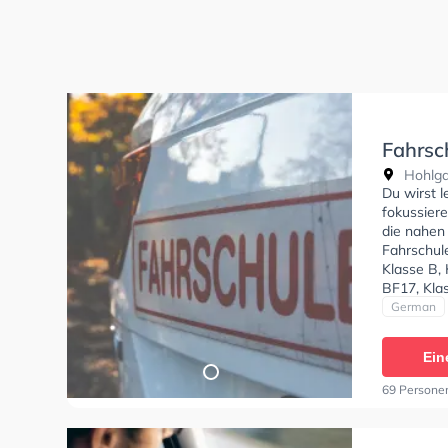
Fahrsc
Hohlga
Du wirst l
fokussier
die nahen
Fahrschul
Klasse B, 
BF17, Kla
Fahrschul
German
anfragen.
Ein
69 Persone