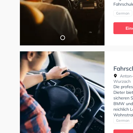
Fahrschule
German
Ein
Fahrsc
Anton-
Wurzach
Die profe
Dieter bie
sicheren S
BMW und K
reichlich
Wohnstraß
Hervorrag
German
Klasse A,
Prüfbesch