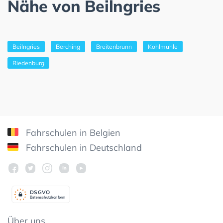
Nähe von Beilngries
Beilngries
Berching
Breitenbrunn
Kohlmühle
Riedenburg
Fahrschulen in Belgien
Fahrschulen in Deutschland
DSGV
O
Datenschutzkonform
Über uns